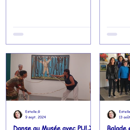
Estelle.G
Estell
9 sept. 2024
13 aoû
Danse au Musée avec PULX :
Balade 