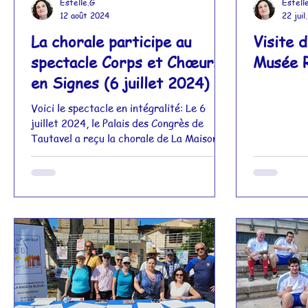
Estelle.G
Estell
12 août 2024
22 juil
La chorale participe au
Visite 
spectacle Corps et Chœurs
Musée 
en Signes (6 juillet 2024)
Voici le spectacle en intégralité: Le 6
juillet 2024, le Palais des Congrès de
Tautavel a reçu la chorale de La Maison
Bleue ainsi que...