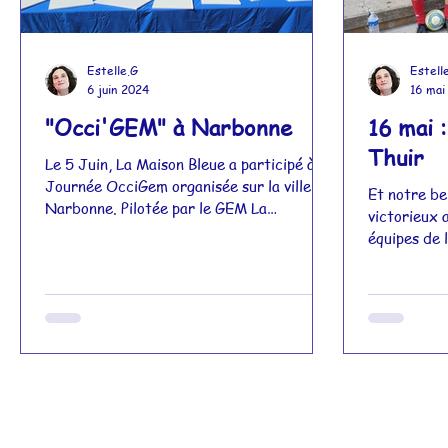
Estelle.G
Estell
6 juin 2024
16 mai
"Occi'GEM" à Narbonne
16 mai 
Thuir
Le 5 Juin, La Maison Bleue a participé à la
Journée OcciGem organisée sur la ville de
Et notre be
Narbonne. Pilotée par le GEM La
victorieux 
Soleyade, dont le siège est dans la même
équipes de l
ville, de nombreuses activités étaient
programmées tout au long de la journée.
Un grand nombre des Groupes d'Entraide
Mutuelle de la région Occitanie y était
convié. Au programme de la journée :
spectacle de magie burlesque,
intervention de plusieurs chorales ( dont
celle de La Maison Bleue ) et beaucoup de
joie et de b