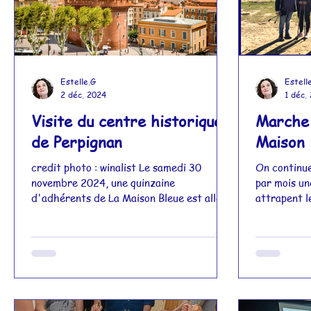
enthousias
Estelle.G
Estell
2 déc. 2024
1 déc.
Visite du centre historique
Marche 
de Perpignan
Maison 
credit photo : winalist Le samedi 30
On continue
novembre 2024, une quinzaine
par mois un
d'adhérents de La Maison Bleue est allée
attrapent l
faire une balade du centre historique de
gourde et c
Perpignan. Accompagnée de Céline Rey,
1h30 de mar
guide conférencière, et d'Aude Valaison
dépenser en
qui a monté le projet, nous avons
mais aussi 
commencé notre petit voyage au pied du
bâtons qui
Castillet. Sous un soleil radieux, nous
d’augmenter
avons débuté la visite guidée par la mairie
d’adaptatio