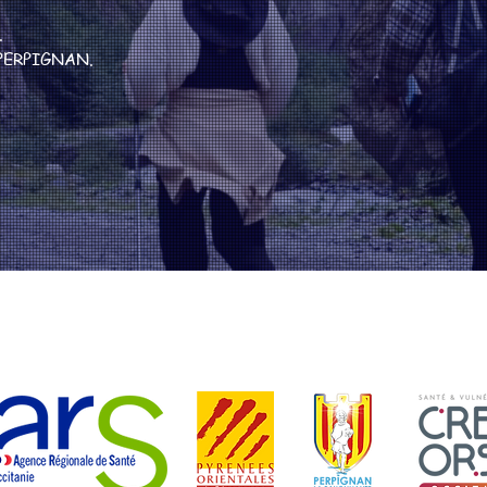
.
de PERPIGNAN
.