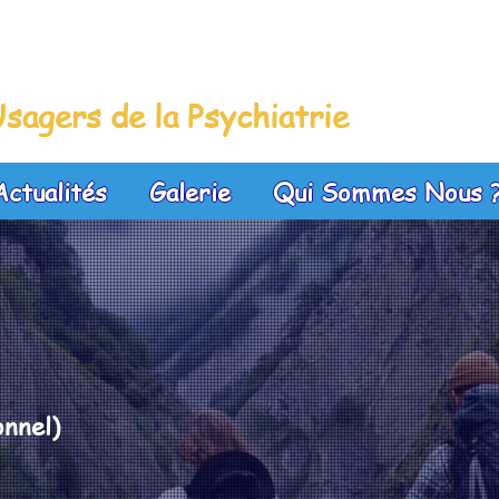
leue
sagers de la Psychiatrie
Actualités
Galerie
Qui Sommes Nous 
nnel)