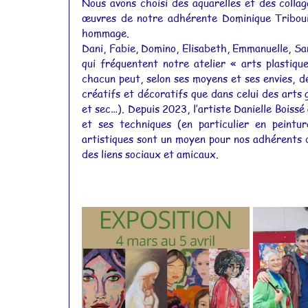
Nous avons choisi des aquarelles et des collag
œuvres de notre adhérente Dominique Tribouill
Actualités 2015
Actualités 2014
hommage.
Dani, Fabie, Domino, Elisabeth, Emmanuelle, San
qui fréquentent notre atelier « arts plastiqu
Actualités 2011
Actualités 2010
chacun peut, selon ses moyens et ses envies, dé
créatifs et décoratifs que dans celui des arts g
et sec…). Depuis 2023, l’artiste Danielle Boiss
et ses techniques (en particulier en peintur
artistiques sont un moyen pour nos adhérents d
des liens sociaux et amicaux.