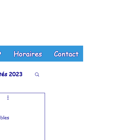
?
Horaires
Contact
ités 2023
tés 2018
bles 
és 2013