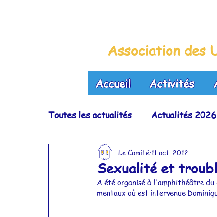
La Maison B
Association des U
Accueil
Activités
Toutes les actualités
Actualités 2026
Le Comité
11 oct. 2012
Actualités 2022
Actualités 2021
Sexualité et troub
A été organisé à l'amphithéâtre du c
Actualités 2017
Actualités 2016
mentaux où est intervenue Dominiqu