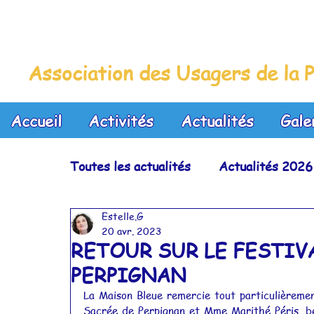
La Maison Bleue
Association des Usagers de la P
Accueil
Activités
Actualités
Gale
Toutes les actualités
Actualités 2026
Estelle.G
Actualités 2023
Actualités 2022
20 avr. 2023
RETOUR SUR LE FESTIV
PERPIGNAN
Actualités 2019
Actualités 2018
La Maison Bleue remercie tout particulièreme
Sacrée de Perpignan et Mme Marithé Péris, bé