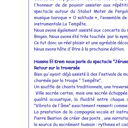
l'honneur de de pouvoir assister aux répéti
Actualités 2015
Actualités 2014
spectacle autour du Stabat Mater de Pergolè
musique baroque « O solitude », l’ensemble de 
instrumentale La Tempête. 
Nous avons également assisté aux concerts du 
Actualités 2011
Actualités 2010
Bingen. Nous avons été très touchés  par la symp
Ce fut donc un réel plaisir et une agréable déc
Nous avons hâte d'être à la prochaine édition. 
Hassna El Krem nous parle du spectacle "Jérusa
Retour sur la traversée 
Bien qu'ayant déjà assisté à des Festivals de m
charmée par la troupe " Tempête".
Un souffle de chants traditionnels, une travers
 Ville sacrée certes, mais une sacrée échappée et une expérience de toute beauté : le chœur , les chants, 
qualité acoustique, la fluidité entre chaque
"Vibrato de l'âme" exactement ressenti comme 
La prestation de la compagnie vocale et instr
Pierre Bestion de créer des ponts , une narrati
la source du sacrément humain : rythmes et cad