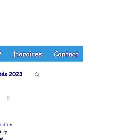
?
Horaires
Contact
ités 2023
tés 2018
és 2013
n d'un 
ury 
ne 