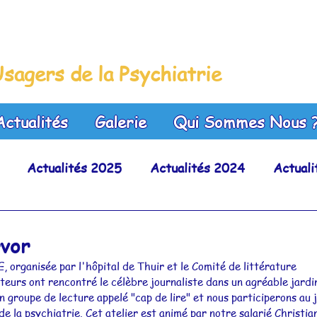
leue
sagers de la Psychiatrie
Actualités
Galerie
Qui Sommes Nous 
Actualités 2025
Actualités 2024
Actual
Actualités 2020
Actualités 2019
Actuali
rvor
 organisée par l'hôpital de Thuir et le Comité de littérature 
Actualités 2015
Actualités 2014
Actualit
eurs ont rencontré le célèbre journaliste dans un agréable jardi
n groupe de lecture appelé "cap de lire" et nous participerons au j
de la psychiatrie. Cet atelier est animé par notre salarié Christia