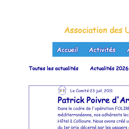
La Maison B
Association des U
Accueil
Activités
Toutes les actualités
Actualités 2026
Le Comité
23 juil. 2011
Actualités 2022
Actualités 2021
Patrick Poivre d'A
Dans le cadre de l'opération FOLIRE,
Actualités 2017
Actualités 2016
méditerranéenne, nos adhérents lect
Hôtel à Collioure. Nous avons créé u
du 1er prix décerné par les usagers 