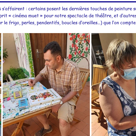
 s’affairent : certains posent les dernières touches de peinture s
rit « cinéma muet » pour notre spectacle de théâtre, et d’autres
 le frigo, perles, pendentifs, boucles d’oreilles…) que l’on comp