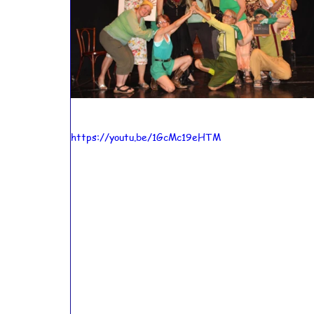
https://youtu.be/1GcMc19eHTM