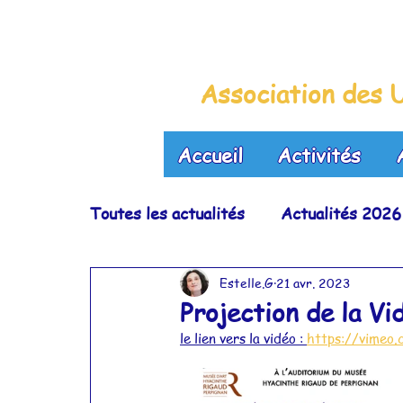
La Maison B
Association des U
Accueil
Activités
Toutes les actualités
Actualités 2026
Estelle.G
21 avr. 2023
Actualités 2022
Actualités 2021
Projection de la V
le lien vers la vidéo : 
https://vimeo
Actualités 2017
Actualités 2016