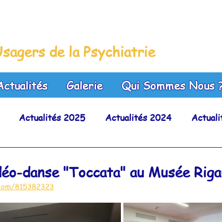
leue
sagers de la Psychiatrie
Actualités
Galerie
Qui Sommes Nous 
Actualités 2025
Actualités 2024
Actual
Actualités 2020
Actualités 2019
Actuali
idéo-danse "Toccata" au Musée Riga
.com/815382323
Actualités 2015
Actualités 2014
Actualit