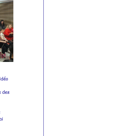
idéo 
 des 
 
ai 
 