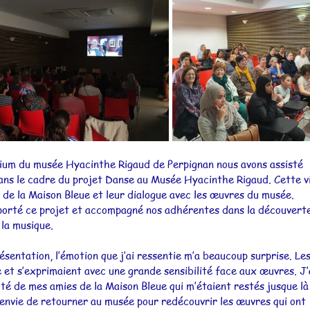
Actualités 2010
orium du musée Hyacinthe Rigaud de Perpignan nous avons assisté 
ans le cadre du projet Danse au Musée Hyacinthe Rigaud. Cette v
de la Maison Bleue et leur dialogue avec les œuvres du musée.
 porté ce projet et accompagné nos adhérentes dans la découverte
la musique. 
ésentation, l’émotion que j’ai ressentie m’a beaucoup surprise. Les
 et s’exprimaient avec une grande sensibilité face aux œuvres. J’
té de mes amies de la Maison Bleue qui m’étaient restés jusque là
envie de retourner au musée pour redécouvrir les œuvres qui ont 