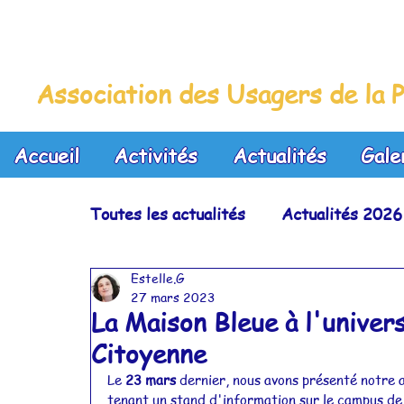
La Maison Bleue
Association des Usagers de la P
Accueil
Activités
Actualités
Gale
Toutes les actualités
Actualités 2026
Estelle.G
Actualités 2023
Actualités 2022
27 mars 2023
La Maison Bleue à l'univer
Citoyenne
Actualités 2019
Actualités 2018
Le 
23 mars
 dernier, nous avons présenté notre a
tenant un stand d'information sur le campus de 